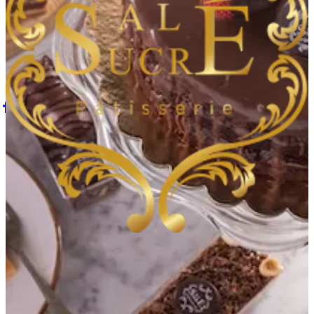
اختر طريقة الطلب
ساليه سوكريه
شركة برفكشناري للتجارة العامة ذ.م.م
مساعدة
الفروع
سياسة الخصوصية
سياسة التوصيل والإلغاء
شروط الخدمة